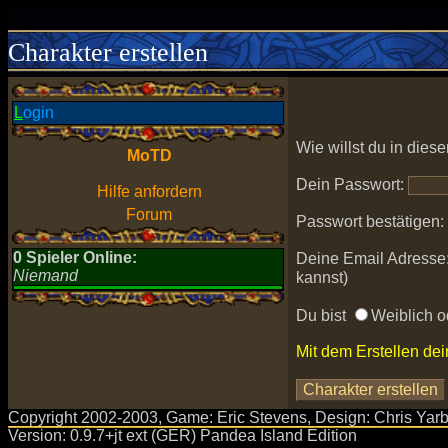
Charakter erstellen
L
ogin
Wie willst du in dies
MoTD
Dein Passwort:
Hilfe anfordern
Forum
Passwort bestätigen:
0 Spieler Online:
Deine Email Adresse
Niemand
kannst)
Du bist
Weiblich 
Mit dem Erstellen de
Copyright 2002-2003, Game: Eric Stevens, Design: Chris Yarbro
Version: 0.9.7+jt ext (GER) Pandea Island Edition