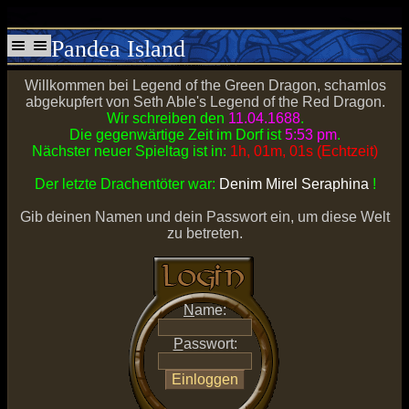
Pandea Island
Willkommen bei Legend of the Green Dragon, schamlos
abgekupfert von Seth Able's Legend of the Red Dragon.
Wir schreiben den
11.04.1688
.
Die gegenwärtige Zeit im Dorf ist
5:53 pm
.
Nächster neuer Spieltag ist in:
1h, 01m, 01s (Echtzeit)
Der letzte Drachentöter war:
Denim Mirel Seraphina
!
Gib deinen Namen und dein Passwort ein, um diese Welt
zu betreten.
N
ame:
P
asswort: