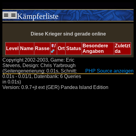
Kämpferliste
Diese Krieger sind gerade online
/
Besondere
Zuletzt
Level
Name
Rasse
Ort
Status
Angaben
da
Copyright 2002-2003, Game: Eric
Stevens, Design: Chris Yarbrough
(Seitengenerierung: 0.01s, Schnitt:
PHP Source anzeigen
0.01s - 0.01/1, Datenbank: 6 Queries
in 0.01s)
Version: 0.9.7+jt ext (GER) Pandea Island Edition