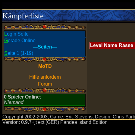
Kämpferliste
L
ogin Seite
G
erade Online
Level
Name
Rasse
—Seiten—
S
eite 1 (1-19)
MoTD
Hilfe anfordern
Forum
0 Spieler Online:
Niemand
Copyright 2002-2003, Game: Eric Stevens, Design: Chris Yarbro
Version: 0.9.7+jt ext (GER) Pandea Island Edition