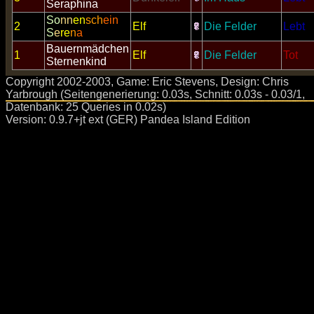
Seraphina
So
nn
en
sch
ein
2
Elf
Die Felder
Lebt
S
e
re
n
a
Bauernmädchen
1
Elf
Die Felder
Tot
Sternenkind
Copyright 2002-2003, Game: Eric Stevens, Design: Chris
Yarbrough (Seitengenerierung: 0.03s, Schnitt: 0.03s - 0.03/1,
Datenbank: 25 Queries in 0.02s)
Version: 0.9.7+jt ext (GER) Pandea Island Edition