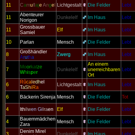
11
C
a
m
u
f
l
aj
e
A
n
g
e
l
Lichtgestalt
Die Felder
Lebt
Abenteurer
11
Dunkelelf
Im Haus
Lebt
Norigon
Grossbauer
11
Elf
Im Haus
Lebt
Samiel
10
Parlan
Mensch
Die Felder
Lebt
Großhändler
8
Zwerg
Im Haus
Lebt
A
r
u
t
h
a
An einem
Mo
or
kat
ze
7
Dunkelelf
unerreichbaren
Lebt
W
h
i
s
p
e
r
Ort
Rû
ca
le
dh
el
6
Lichtgestalt
Im Haus
Lebt
T
aS
h
iR
a
6
Bäckerin Sirenja
Mensch
Die Felder
Tot
4
Ith
ilw
en
Gi
lra
en
Elf
Die Felder
Lebt
Bauernmädchen
4
Mensch
Die Felder
Lebt
Zara
Denim Mirel
3
Dunkelelf
Im Haus
Lebt