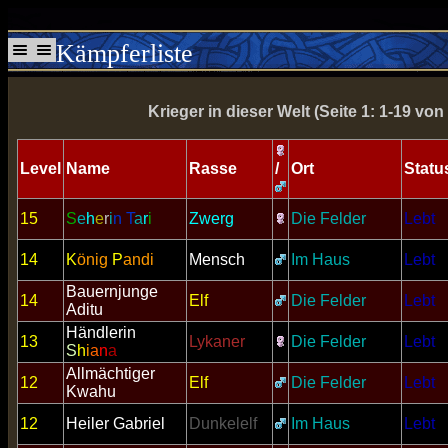
Kämpferliste
Krieger in dieser Welt (Seite 1: 1-19 von
Level
Name
Rasse
/
Ort
Statu
15
S
e
h
e
r
i
n
T
a
r
i
Zwerg
Die Felder
Lebt
14
K
önig
P
andi
Mensch
Im Haus
Lebt
Bauernjunge
14
Elf
Die Felder
Lebt
Aditu
Händlerin
13
Lykaner
Die Felder
Lebt
S
h
i
a
n
a
Allmächtiger
12
Elf
Die Felder
Lebt
Kwahu
12
Heiler Gabriel
Dunkelelf
Im Haus
Lebt