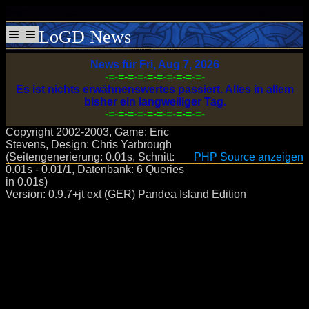
LoGD News
News für Fri, Aug 7, 2026
-=-
=-=
-=-
=-=
-=-
=-=
-=-
Es ist nichts erwähnenswertes passiert. Alles in allem
bisher ein langweiliger Tag.
-=-
=-=
-=-
=-=
-=-
=-=
-=-
Copyright 2002-2003, Game: Eric
Stevens, Design: Chris Yarbrough
(Seitengenerierung: 0.01s, Schnitt:
PHP Source anzeigen
0.01s - 0.01/1, Datenbank: 6 Queries
in 0.01s)
Version: 0.9.7+jt ext (GER) Pandea Island Edition