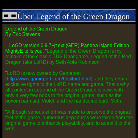
Über Legend of the Green Dragon
Legend of the Green Dragon
By Eric Stevens
LoGD version 0.9.7+jt ext (GER) Pandea Island Edition
MightyE tells you, "
Legend of the Green Dragon is my
remake of the classic BBS Door game, Legend of the Red
Dragon (aka LoRD) by Seth Able Robinson.
"
LoRD is now owned by Gameport
(
http://www.gameport.com/bbs/lord.html
), and they retain
exclusive rights to the LoRD name and game. That's why
all content in Legend of the Green Dragon is new, with
only a very few nods to the original game, such as the
buxom barmaid, Violet, and the handsome bard, Seth.
"
Although serious effort was made to preserve the original
feel of the game, numerous departures were taken from the
original game to enhance playability, and to adapt it to the
web.